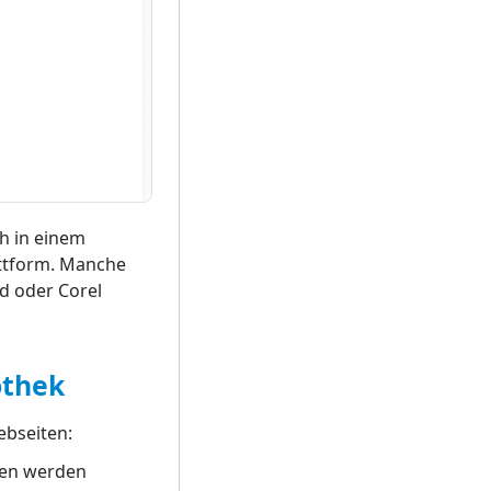
h in einem
ttform. Manche
d oder Corel
othek
ebseiten:
ehen werden