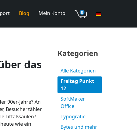
port
Blog
Mein Konto
Kategorien
über das
Alle Kategorien
Freitag Punkt
12
SoftMaker
der 90er-Jahre? An
Office
r, Besucherzähler
le Litfaßsäulen?
Typografie
 heute wie ein
Bytes und mehr