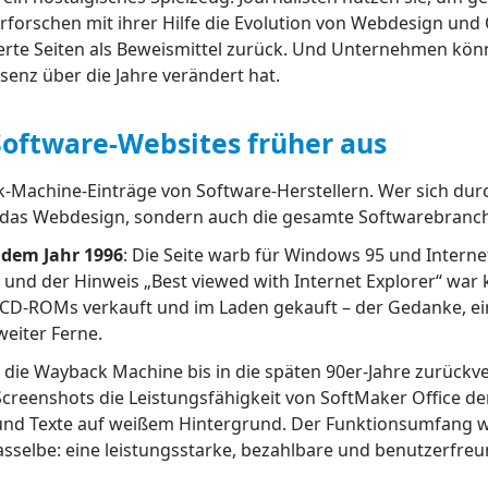
erforschen mit ihrer Hilfe die Evolution von Webdesign und 
ierte Seiten als Beweismittel zurück. Und Unternehmen kö
senz über die Jahre verändert hat.
 Software-Websites früher aus
-Machine-Einträge von Software-Herstellern. Wer sich durc
t nur das Webdesign, sondern auch die gesamte Softwarebranc
 dem Jahr 1996
: Die Seite warb für Windows 95 und Internet
nd der Hinweis „Best viewed with Internet Explorer“ war k
f CD-ROMs verkauft und im Laden gekauft – der Gedanke, e
weiter Ferne.
r die Wayback Machine bis in die späten 90er-Jahre zurückv
reenshots die Leistungsfähigkeit von SoftMaker Office de
 und Texte auf weißem Hintergrund. Der Funktionsumfang wa
sselbe: eine leistungsstarke, bezahlbare und benutzerfreun