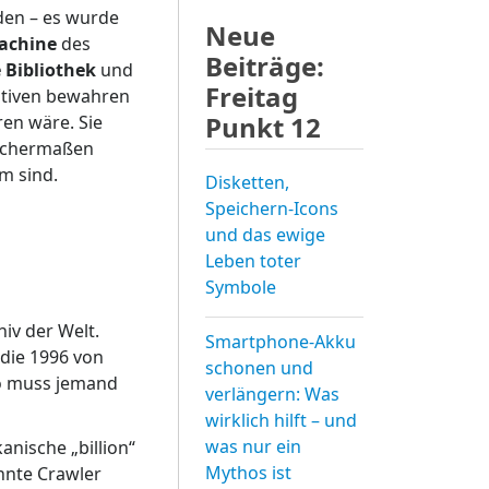
den – es wurde
Neue
achine
des
Beiträge:
 Bibliothek
und
Freitag
iativen bewahren
Punkt 12
ren wäre. Sie
leichermaßen
m sind.
Disketten,
Speichern-Icons
und das ewige
Leben toter
Symbole
iv der Welt.
Smartphone-Akku
 die 1996 von
schonen und
so muss jemand
verlängern: Was
wirklich hilft – und
was nur ein
anische „billion“
Mythos ist
nnte Crawler