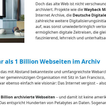
Doch das alte Web ist nicht verschwun
archiviert. Projekte wie die
Wayback M
Internet Archive, die
Deutsche Digitale
zahlreiche weitere Digitalisierungsinit
auf, was sonst unwiederbringlich verlo
ermöglichen digitale Zeitreisen, die g
faszinierend, lehrreich und unterhaltsa
als 1 Billion Webseiten im Archiv
st das mit Abstand bekannteste und umfangreichste Webarch
iner gemeinnützigen Organisation mit Sitz in San Francisco,
ar ebenso einfach wie visionär: Das Internet vergisst – al
 Billion archivierte Webseiten
– und damit ist keine amerik
. Das entspricht Hunderten von Petabytes an Daten. Sogena