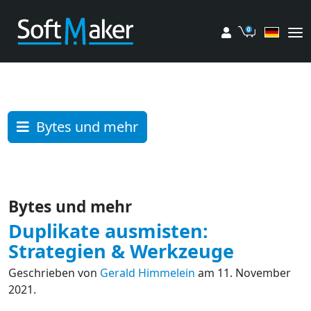
Mein Konto
Einkaufsw
Bytes und mehr
Bytes und mehr
Duplikate ausmisten:
Strategien & Werkzeuge
Geschrieben von
Gerald Himmelein
am 11. November
2021.