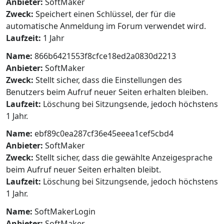
Anbieter:
SoftMaker
Zweck:
Speichert einen Schlüssel, der für die
automatische Anmeldung im Forum verwendet wird.
Laufzeit:
1 Jahr
Name:
866b6421553f8cfce18ed2a0830d2213
Anbieter:
SoftMaker
Zweck:
Stellt sicher, dass die Einstellungen des
Benutzers beim Aufruf neuer Seiten erhalten bleiben.
Laufzeit:
Löschung bei Sitzungsende, jedoch höchstens
1 Jahr.
Name:
ebf89c0ea287cf36e45eeea1cef5cbd4
Anbieter:
SoftMaker
Zweck:
Stellt sicher, dass die gewählte Anzeigesprache
beim Aufruf neuer Seiten erhalten bleibt.
Laufzeit:
Löschung bei Sitzungsende, jedoch höchstens
1 Jahr.
Name:
SoftMakerLogin
Anbieter:
SoftMaker